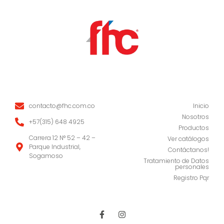
Site Links
About Us
contacto@fhc.com.co
Inicio
Nosotros
‭+57(315) 648 4925
Productos
Carrera 12 N° 52 – 42 –
Ver catálogos
Parque Industrial,
Contáctanos!
Sogamoso
Tratamiento de Datos
personales
Registro Pqr
Follow Us