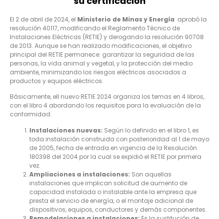
su certificación
El 2 de abril de 2024, el
Ministerio de Minas y Energía
aprobó la
resolución 40117, modificando el Reglamento Técnico de
Instalaciones Eléctricas (RETIE) y derogando la resolución 90708
de 2013. Aunque se han realizado modificaciones, el objetivo
principal del RETIE permanece: garantizar la seguridad de las
personas, la vida animal y vegetal, y la protección del medio
ambiente, minimizando los riesgos eléctricos asociados a
productos y equipos eléctricos.
Básicamente, ell nuevo RETIE 2024 organiza los temas en 4 libros,
con el libro 4 abordando los requisitos para la evaluación de la
conformidad.
Instalaciones nuevas:
Según lo definido en el libro 1, es
toda instalación construida con posterioridad al 1 de mayo
de 2005, fecha de entrada en vigencia de la Resolución
180398 del 2004 por la cual se expidió el RETIE por primera
vez.
Ampliaciones a instalaciones:
Son aquellas
instalaciones que implican solicitud de aumento de
capacidad instalada o instalable ante la empresa que
presta el servicio de energía, o el montaje adicional de
dispositivos, equipos, conductores y demás componentes.
Remodelaciones a instalaciones:
Es la sustitución de