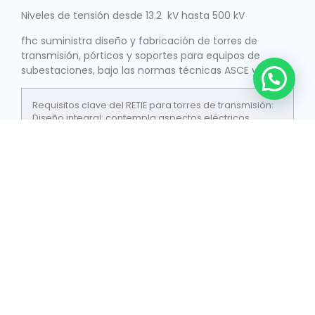
Niveles de tensión desde 13.2 kV hasta 500 kV
fhc suministra diseño y fabricación de torres de
transmisión, pórticos y soportes para equipos de
subestaciones, bajo las normas técnicas ASCE y RETIE.
Requisitos clave del RETIE para torres de transmisión:
Diseño integral: contempla aspectos eléctricos,
mecánicos y civiles para garantizar la confiabilidad
de la línea de transmisión.
Sistemas de puesta a tierra: cuenta con sistema de
puesta a tierra efectivo.
Materiales certificados: Se debe usar materiales que
cumplen con los estándares de calidad y resistencia.
Contamos con certificados de conformidad bajo el
RETIE 2024
Nuestros productos
en acción