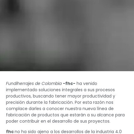
Fundiherrajes de Colombia
-fhc-
ha venido
implementado soluciones integrales a sus procesos
productivos, buscando tener mayor productividad y
precisión durante la fabricación.
Por esta razón nos
complace darles a conocer nuestra nueva línea de
fabricación de productos que estarán a su alcance para
poder contribuir en el desarrollo de sus proyectos.
fhc
no ha sido ajeno a los desarrollos de la industria 4.0