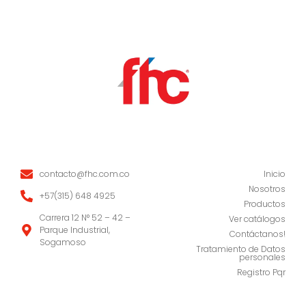
Site Links
About Us
contacto@fhc.com.co
Inicio
Nosotros
‭+57(315) 648 4925
Productos
Carrera 12 N° 52 – 42 –
Ver catálogos
Parque Industrial,
Contáctanos!
Sogamoso
Tratamiento de Datos
personales
Registro Pqr
Follow Us