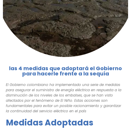
las 4 medidas que adoptará el Gobierno
para hacerle frente a la sequía
El Gobierno colombiano ha implementado una serie de medidas
para asegurar el suministro de energía eléctrica en respuesta a la
disminución de los niveles de los embalses, que se han visto
afectados por el fenómeno de El Niño. Estas acciones son
fundamentales para evitar un posible racionamiento y garantizar
la continuidad del servicio eléctrico en el país
Medidas Adoptadas