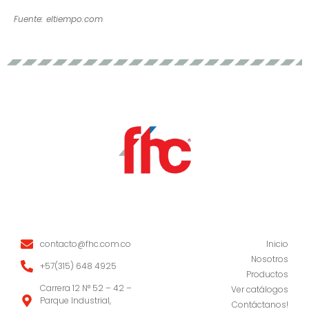
Fuente: eltiempo.com
Site Links
About Us
contacto@fhc.com.co
Inicio
Nosotros
‭+57(315) 648 4925
Productos
Carrera 12 N° 52 – 42 –
Ver catálogos
Parque Industrial,
Contáctanos!